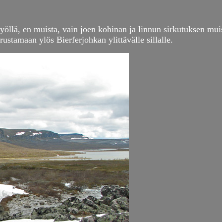
llä, en muista, vain joen kohinan ja linnun sirkutuksen muis
ustamaan ylös Bierferjohkan ylittävälle sillalle.