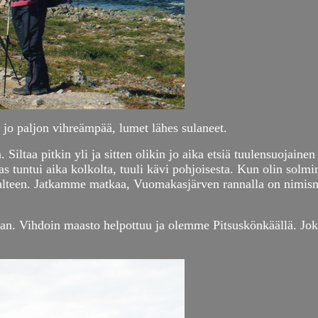
jo paljon vihreämpää, lumet lähes sulaneet.
iltaa pitkin yli ja sitten olikin jo aika etsiä tuulensuojaine
as tuntui aika kolkolta, tuuli kävi pohjoisesta. Kun olin solm
n talteen. Jatkamme matkaa, Vuomakasjärven rannalla on nimis
an. Vihdoin maasto helpottuu ja olemme Pitsuskönkäällä. Jokit