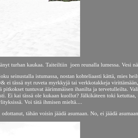
tänyt turhan kaukaa. Taiteiltiin joen reunalla lumessa. Vesi näy
li joku seinustalla istumassa, nostan kohteliaasti kättä, mies
& ei tässä nyt ruveta myrkkyjä tai verkkotakkeja virittämään, 
ä pitkokset tuntuvat äärimmäisen ihanilta ja tervetulleilta. Val
isti. Ei kai tässä ole kukaan kuollut? Jälkikäteen toki ketutta
lityksissä. Voi tätä ihmisen mieltä....
en odottanut, tähän voisin jäädä asumaan. No, ei jäädä asumaan