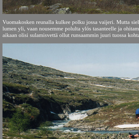
Vuomakosken reunalla kulkee polku jossa vaijeri. Mutta siell
lumen yli, vaan nousemme polulta ylös tasanteelle ja ohitamm
aikaan olisi sulamisvettä ollut runsaammin juuri tuossa koht