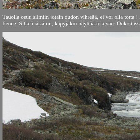
Tauolla osuu silmiin jotain oudon vihreää, ei voi olla totta
lienee. Sitkeä sissi on, käpyjäkin näyttää tekevän. Onko tä