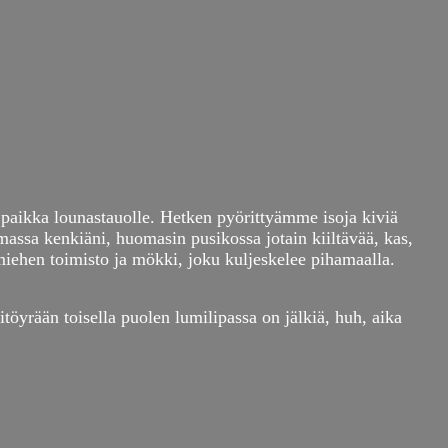
n paikka lounastauolle. Hetken pyörittyämme isoja kiviä
imassa kenkiäni, huomasin pusikossa jotain kiiltävää, kas,
miehen toimisto ja mökki, joku kuljeskelee pihamaalla.
öyrään toisella puolen lumilipassa on jälkiä, huh, aika