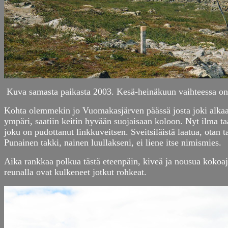
Kuva samasta paikasta 2003. Kesä-heinäkuun vaihteessa on 
Kohta olemmekin jo Vuomakasjärven päässä josta joki alkaa. S
ympäri, saatiin keitin hyvään suojaisaan koloon. Nyt ilma ta
joku on pudottanut linkkuveitsen. Sveitsiläistä laatua, ota
Punainen takki, nainen luullakseni, ei liene itse nimismies.
Aika rankkaa polkua tästä eteenpäin, kiveä ja nousua kokoaj
reunalla ovat kulkeneet jotkut rohkeat.