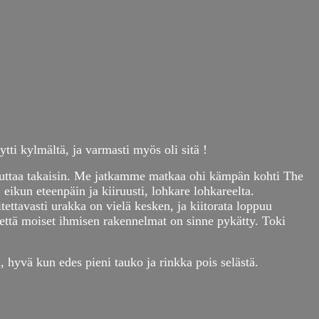
tti kylmältä, ja varmasti myös oli sitä !
 heiluttaa takaisin. Me jatkamme matkaa ohi kämpän kohti The
eikun eteenpäin ja kiiruusti, lohkare lohkareelta.
itettavasti urakka on vielä kesken, ja kiitorata loppuu
a, että moiset ihmisen rakennelmat on sinne pykätty. Toki
, hyvä kun edes pieni tauko ja rinkka pois selästä.