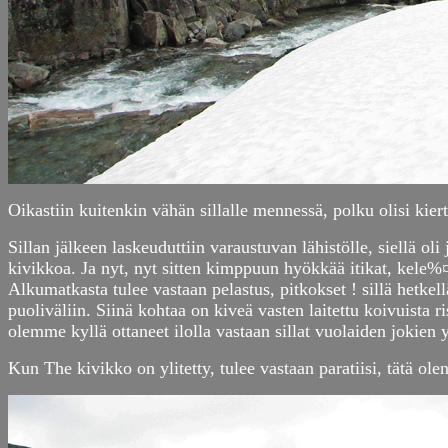
Oikastiin kuitenkin vähän sillalle mennessä, polku olisi kier
Sillan jälkeen laskeuduttiin varaustuvan lähistölle, siellä o
kivikkoa. Ja nyt, nyt sitten kimppuun hyökkää itikat, kele%¤
Alkumatkasta tulee vastaan pelastus, pitkokset ! sillä hetkell
puoliväliin. Siinä kohtaa on kiveä vasten laitettu koivuista r
olemme kyllä ottaneet ilolla vastaan sillat vuolaiden jokien y
Kun The kivikko on ylitetty, tulee vastaan paratiisi, tätä ol