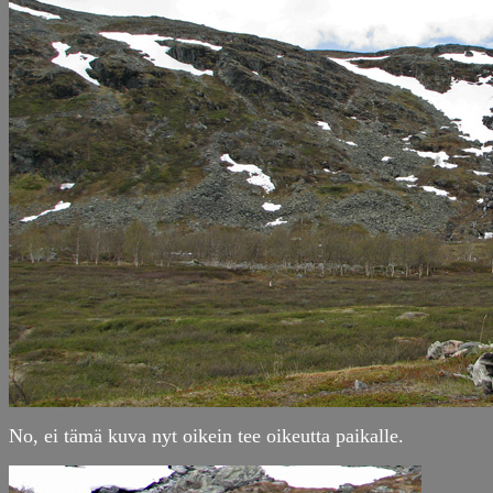
No, ei tämä kuva nyt oikein tee oikeutta paikalle.