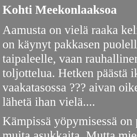
Kohti Meekonlaaksoa
Aamusta on vielä raaka keli
on käynyt pakkasen puolella
taipaleelle, vaan rauhallin
toljottelua. Hetken päästä i
vaakatasossa ??? aivan oike
lähetä ihan vielä....
Kämpissä yöpymisessä on p
muita asukkaita. Mutta mie