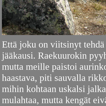
Että joku on viitsinyt tehdä
jääkausi. Raekuurokin pyyh
mutta meille paistoi aurinko
haastava, piti sauvalla rikk
mihin kohtaan uskalsi jalka
mulahtaa, mutta kengät eivä