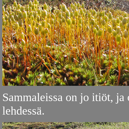
Sammaleissa on jo itiöt, ja
lehdessä.