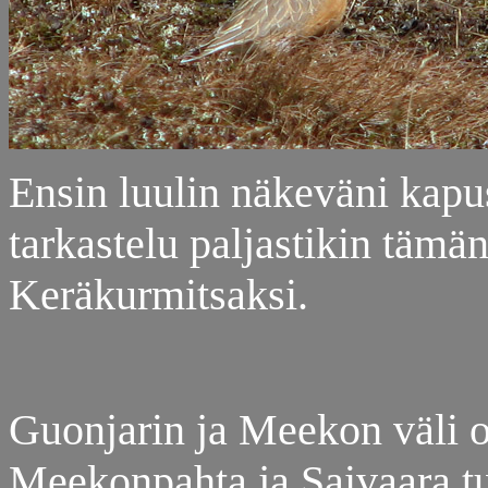
Ensin luulin näkeväni kapu
tarkastelu paljastikin tämä
Keräkurmitsaksi.
Guonjarin ja Meekon väli o
Meekonpahta ja Saivaara tu