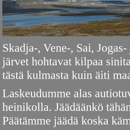
Skadja-, Vene-, Sai, Jogas-
järvet hohtavat kilpaa sini
tästä kulmasta kuin äiti maa
Laskeudumme alas autiotuva
heinikolla. Jäädäänkö tähä
Päätämme jäädä koska kämpp