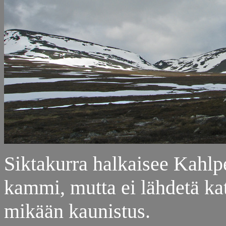
Siktakurra halkaisee Kahlpe
kammi, mutta ei lähdetä ka
mikään kaunistus.