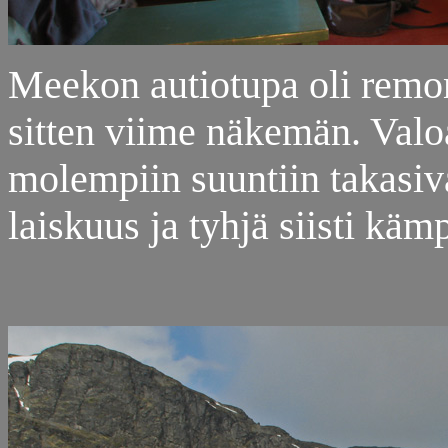
Meekon autiotupa oli remo
sitten viime näkemän. Valoa 
molempiin suuntiin takasiva
laiskuus ja tyhjä siisti käm