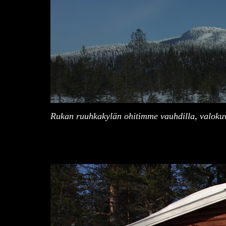
Rukan ruuhkakylän ohitimme vauhdilla, valokuva