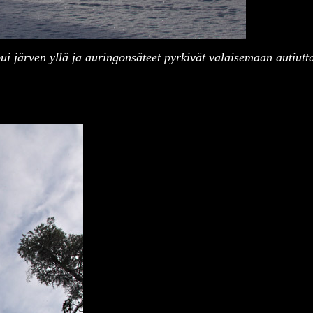
ui järven yllä ja auringonsäteet pyrkivät valaisemaan autiutt