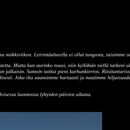
ökkiviikon. Leirintäalueella ei ollut tungosta, taisimme ol
tetta. Mutta kun aurinko nousi, niin kyllähän siellä tarkeni ul
an jalkaisin. Samoin taittui pieni karhunkierros. Riisituntur
llisesti. Joka ilta saunoimme hartaasti ja nautimme hiljaisuud
alvisessa luonnossa lyhyiden päivien aikana.