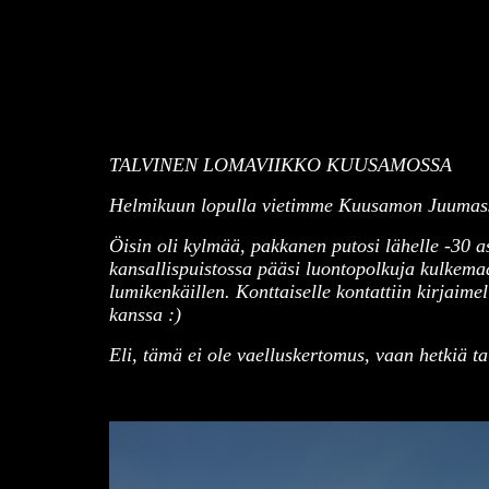
TALVINEN LOMAVIIKKO KUUSAMOSSA
Helmikuun lopulla vietimme Kuusamon Juumassa m
Öisin oli kylmää, pakkanen putosi lähelle -30 as
kansallispuistossa pääsi luontopolkuja kulkema
lumikenkäillen. Konttaiselle kontattiin kirjaime
kanssa :)
Eli, tämä ei ole vaelluskertomus, vaan hetkiä t